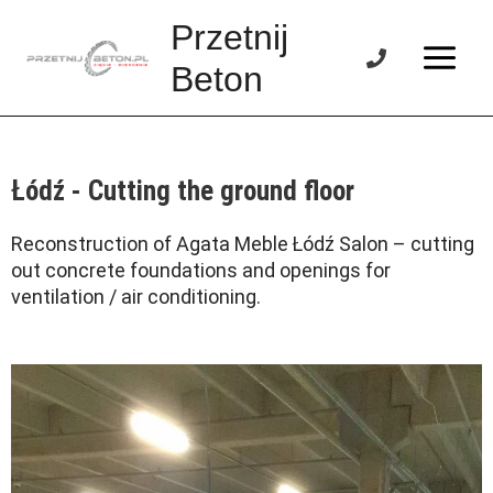
Skip
Main
Przetnij
to
Menu
content
Beton
Łódź - Cutting the ground floor
Reconstruction of Agata Meble Łódź Salon – cutting
out concrete foundations and openings for
ventilation / air conditioning.