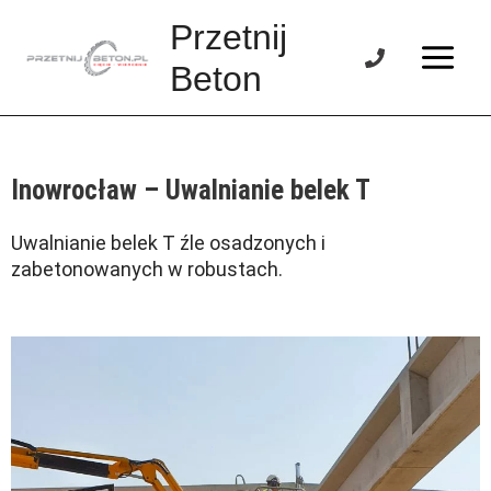
Skip
Main
Przetnij
to
Menu
content
Beton
Inowrocław – Uwalnianie belek T
Uwalnianie belek T źle osadzonych i
zabetonowanych w robustach.